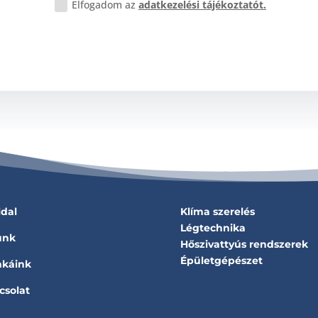
Elfogadom az
adatkezelési tájékoztatót.
ldal
Klíma szerelés
Légtechnika
unk
Hőszivattyús rendszerek
Épületgépészet
káink
csolat