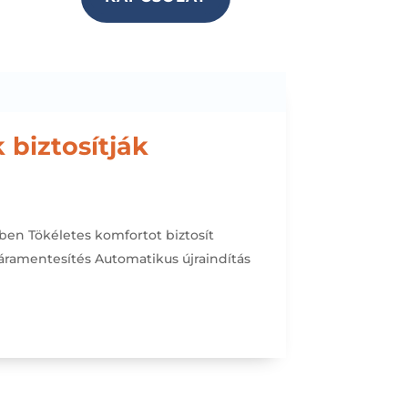
biztosítják
rben
Tökéletes komfortot biztosít
áramentesítés
Automatikus újraindítás