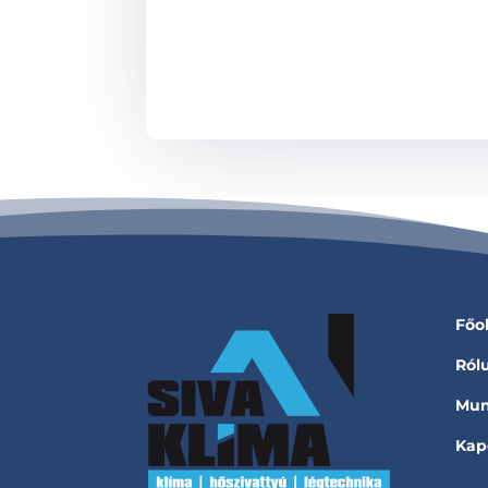
Főo
Ról
Mun
Kap