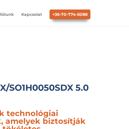
Rólunk
Kapcsolat
+36-70-774-5088
X/SO1H0050SDX 5.0
k technológiai
 amelyek biztosítják
 tökéletes