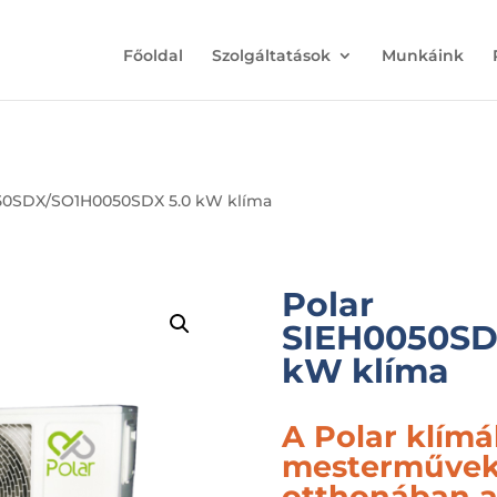
Főoldal
Szolgáltatások
Munkáink
050SDX/SO1H0050SDX 5.0 kW klíma
Polar
SIEH0050SD
kW klíma
A Polar klímá
mesterművek,
otthonában a