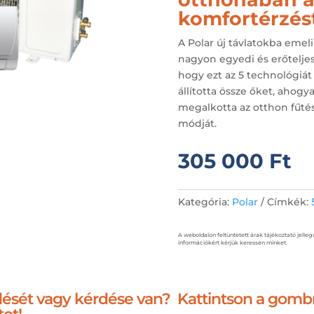
komfortérzést
A Polar új távlatokba eme
nagyon egyedi és erőteljes
hogy ezt az 5 technológiát
állította össze őket, ahog
megalkotta az otthon fűt
módját.
305 000
Ft
Kategória:
Polar
Címkék:
A weboldalon feltüntetett árak tájékoztató jelleg
információkért kérjük keressen minket.
ődését vagy kérdése van? Kattintson a gomb