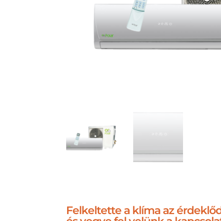
Felkeltette a klíma az érdekl