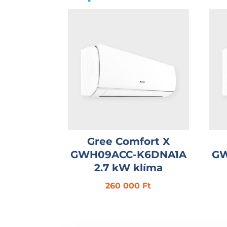
Gree Comfort X
GWH09ACC-K6DNA1A
GW
2.7 kW klíma
260 000
Ft