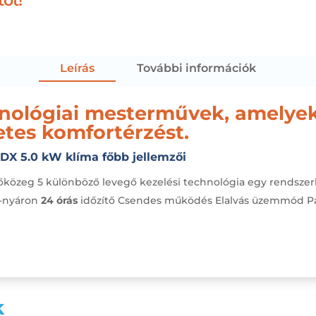
tot!
Leírás
További információk
nológiai mesterművek, amelyek 
tes komfortérzést.
X 5.0 kW klíma főbb jellemzői
őközeg
5 különböző levegő kezelési technológia egy rendsze
n-nyáron
24 órás
időzítő
Csendes működés
Elalvás üzemmód
P
k