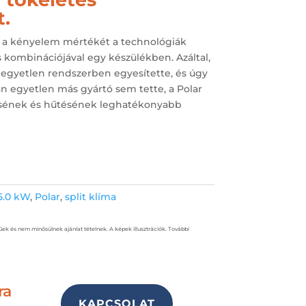
.
li a kényelem mértékét a technológiák
 kombinációjával egy készülékben. Azáltal,
 egyetlen rendszerben egyesítette, és úgy
yan egyetlen más gyártó sem tette, a Polar
ésének és hűtésének leghatékonyabb
5.0 kW
,
Polar
,
split klíma
űek és nem minősülnek ajánlat tételnek. A képek illusztrációk. További
ra
KAPCSOLAT