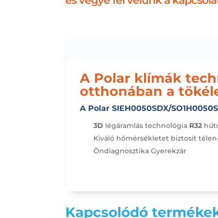
és vegye fel velünk a kapcsola
A Polar klímák tech
otthonában a tökéle
A Polar SIEH0050SDX/SO1H0050SD
3D
légáramlás technológia
R32
hűt
Kiváló hőmérsékletet biztosít téle
Öndiagnosztika
Gyerekzár
Kapcsolódó terméke