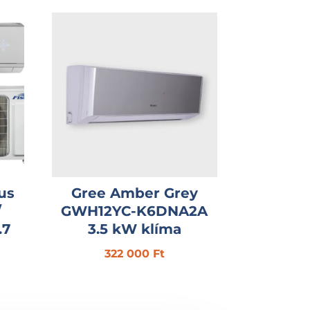
us
Gree Amber Grey
/
GWH12YC-K6DNA2A
.7
3.5 kW klíma
322 000
Ft