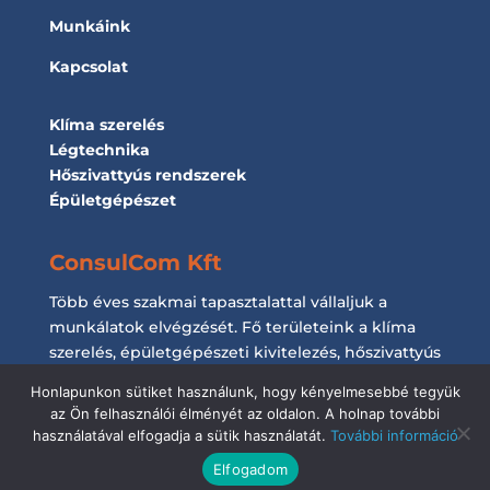
Munkáink
Kapcsolat
Klíma szerelés
Légtechnika
Hőszivattyús rendszerek
Épületgépészet
ConsulCom Kft
Több éves szakmai tapasztalattal vállaljuk a
munkálatok elvégzését. Fő területeink a klíma
szerelés, épületgépészeti kivitelezés, hőszivattyús
rendszerek kiépítése és a légtechnikai
Honlapunkon sütiket használunk, hogy kényelmesebbé tegyük
munkálatok elvégzése.
az Ön felhasználói élményét az oldalon. A holnap további
használatával elfogadja a sütik használatát.
További információ
Elfogadom
Designed by:
Boston Webdesign
, 2021