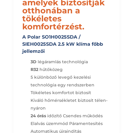
amelyek biztosítják
otthonában a
tökéletes
komfortérzést.
A Polar SO1H0025SDA /
SIEH0025SDA 2.5 kW klíma főbb
jellemzői
3D
légáramlás technológia
R32
hűtőközeg
5 különböző levegő kezelési
technológia egy rendszerben
Tökéletes komfortot biztosít
Kiváló hőmérsékletet biztosít télen-
nyáron
24 órás
időzítő
Csendes működés
Elalvás üzemmód
Páramentesítés
Automatikus újraindítás