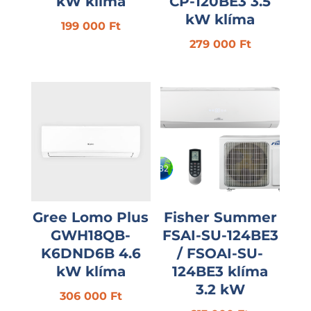
kW klíma
CP-120BE3 3.5
kW klíma
199 000
Ft
279 000
Ft
Gree Lomo Plus
Fisher Summer
GWH18QB-
FSAI-SU-124BE3
K6DND6B 4.6
/ FSOAI-SU-
kW klíma
124BE3 klíma
3.2 kW
306 000
Ft