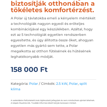
biztosítják otthonában a
tökéletes komfortérzést.
A Polar új távlatokba emeli a kényelem mértékét
a technológiák nagyon egyedi és erőteljes
kombinációjával egy készülékben. Azáltal, hogy
ezt az 5 technológiát egyetlen rendszerben
egyesítette, és úgy állította össze őket, ahogyan
egyetlen más gyártó sem tette, a Polar
megalkotta az otthon fűtésének és hűtésének
leghatékonyabb módját.
158 000
Ft
Kategória:
Polar
Címkék:
2.5 kW
,
Polar
,
split
klíma
A weboldalon feltüntetett árak tájékoztató jellegűek és nem minősülnek ajánlat tételnek.
A képek illusztrációk. További információkért kérjük keressen minket.