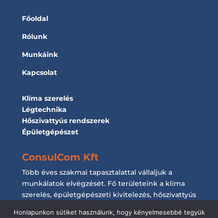
Főoldal
Rólunk
Munkáink
Kapcsolat
Klíma szerelés
Légtechnika
Hőszivattyús rendszerek
Épületgépészet
ConsulCom Kft
Több éves szakmai tapasztalattal vállaljuk a
munkálatok elvégzését. Fő területeink a klíma
szerelés, épületgépészeti kivitelezés, hőszivattyús
rendszerek kiépítése és a légtechnikai
Honlapunkon sütiket használunk, hogy kényelmesebbé tegyük
munkálatok elvégzése.