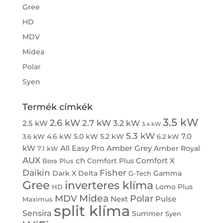
Gree
HD
MDV
Midea
Polar
Syen
Termék címkék
3.5 kW
2.6 kW
2.7 kW
3.2 kW
2.5 kW
3.4 kW
5.3 kW
7.0
4.6 kW
5.0 kW
5.2 kW
3.6 kW
6.2 kW
kW
All Easy Pro
Amber Grey
Amber Royal
7.1 kW
AUX
ch
Comfort X
Comfort Plus
Bora Plus
Daikin
Fisher
Dark X
Delta
Gamma
G-Tech
Gree
inverteres klíma
Lomo Plus
HD
Midea
MDV
Polar
Next
Pulse
Maximus
split klíma
Sensira
Summer
Syen