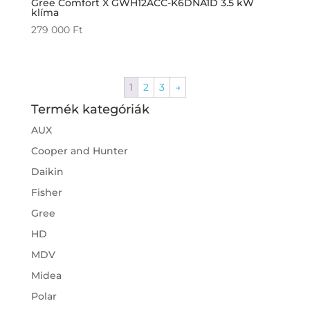
Gree Comfort X GWH12ACC-K6DNA1D 3.5 kW
klíma
279 000
Ft
1
2
3
→
Termék kategóriák
AUX
Cooper and Hunter
Daikin
Fisher
Gree
HD
MDV
Midea
Polar