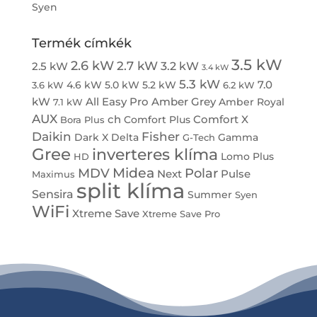
Syen
Termék címkék
3.5 kW
2.6 kW
2.7 kW
3.2 kW
2.5 kW
3.4 kW
5.3 kW
7.0
4.6 kW
5.0 kW
5.2 kW
3.6 kW
6.2 kW
kW
All Easy Pro
Amber Grey
Amber Royal
7.1 kW
AUX
ch
Comfort X
Comfort Plus
Bora Plus
Daikin
Fisher
Dark X
Delta
Gamma
G-Tech
Gree
inverteres klíma
Lomo Plus
HD
Midea
MDV
Polar
Next
Pulse
Maximus
split klíma
Sensira
Summer
Syen
WiFi
Xtreme Save
Xtreme Save Pro