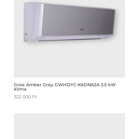
Gree Amber Grey GWH12YC-K6DNA2A 3.5 kW
klíma
322 000
Ft