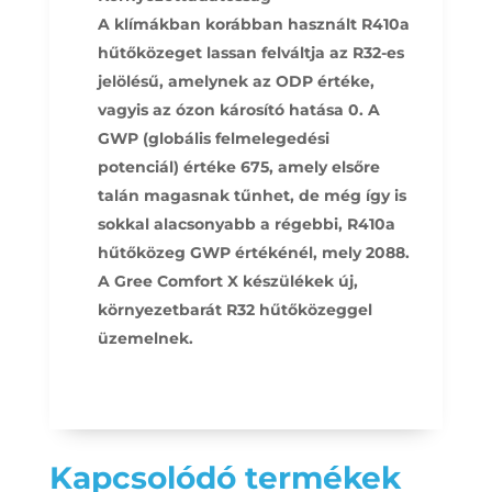
A klímákban korábban használt R410a
hűtőközeget lassan felváltja az R32-es
jelölésű, amelynek az ODP értéke,
vagyis az ózon károsító hatása 0. A
GWP (globális felmelegedési
potenciál) értéke 675, amely elsőre
talán magasnak tűnhet, de még így is
sokkal alacsonyabb a régebbi, R410a
hűtőközeg GWP értékénél, mely 2088.
A Gree Comfort X készülékek új,
környezetbarát R32 hűtőközeggel
üzemelnek.
Kapcsolódó termékek