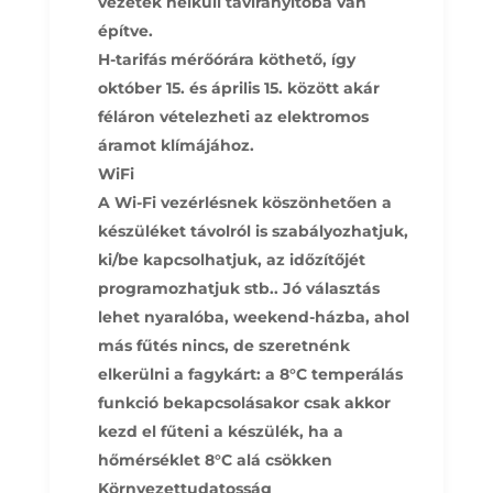
vezeték nélküli távirányítóba van
építve.
H-tarifás mérőórára köthető, így
október 15. és április 15. között akár
féláron vételezheti az elektromos
áramot klímájához.
WiFi
A Wi-Fi vezérlésnek köszönhetően a
készüléket távolról is szabályozhatjuk,
ki/be kapcsolhatjuk, az időzítőjét
programozhatjuk stb.. Jó választás
lehet nyaralóba, weekend-házba, ahol
más fűtés nincs, de szeretnénk
elkerülni a fagykárt: a 8°C temperálás
funkció bekapcsolásakor csak akkor
kezd el fűteni a készülék, ha a
hőmérséklet 8°C alá csökken
Környezettudatosság