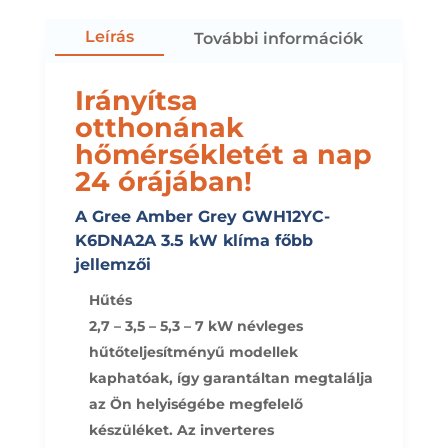
Leírás
További információk
Irányítsa
otthonának
hőmérsékletét a nap
24 órájában!
A Gree Amber Grey GWH12YC-
K6DNA2A 3.5 kW klíma főbb
jellemzői
Hűtés
2,7 – 3,5 – 5,3 – 7 kW névleges
hűtőteljesítményű modellek
kaphatóak, így garantáltan megtalálja
az Ön helyiségébe megfelelő
készüléket. Az inverteres