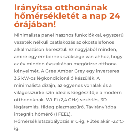
Irányítsa otthonának
hőmérsékletét a nap 24
órájában!
Minimalista panel hasznos funkciókkal, egyszerű
vezeték nélküli csatlakozás az okostelefonos
alkalmazáson keresztül. Ez nagyjából minden,
amire egy embernek szüksége van ahhoz, hogy
az év minden évszakában megőrizze otthona
kényelmét. A Gree Amber Grey egy inverteres
3,5 kW-os légkondicionáló készülék. A
minimalista dizájn, az egyenes vonalak és a
világosszürke szín ideális kiegészítője a modern
otthonoknak. Wi-Fi (2,4 GHz) vezérlés, 3D
légáramlás, Hideg plazmaszűrő, Távirányítóba
integrált hőmérő (I FEEL),
Hőmérsékletszabályozás 8°C-ig, Fűtés akár -22°C-
ig.