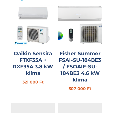
Daikin Sensira
Fisher Summer
FTXF35A +
FSAI-SU-184BE3
RXF35A 3.8 kW
/ FSOAIF-SU-
klíma
184BE3 4.6 kW
klíma
321 000
Ft
307 000
Ft