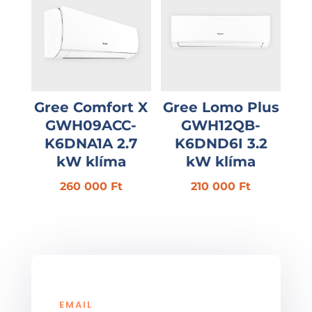
Gree Comfort X
Gree Lomo Plus
GWH09ACC-
GWH12QB-
K6DNA1A 2.7
K6DND6I 3.2
kW klíma
kW klíma
260 000
Ft
210 000
Ft
EMAIL