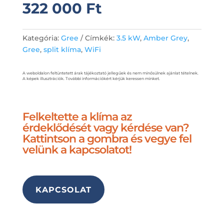
322 000
Ft
Kategória:
Gree
Címkék:
3.5 kW
,
Amber Grey
,
Gree
,
split klíma
,
WiFi
A weboldalon feltüntetett árak tájékoztató jellegűek és nem minősülnek ajánlat tételnek.
A képek illusztrációk. További információkért kérjük keressen minket.
Felkeltette a klíma az
érdeklődését vagy kérdése van?
Kattintson a gombra és vegye fel
velünk a kapcsolatot!
KAPCSOLAT