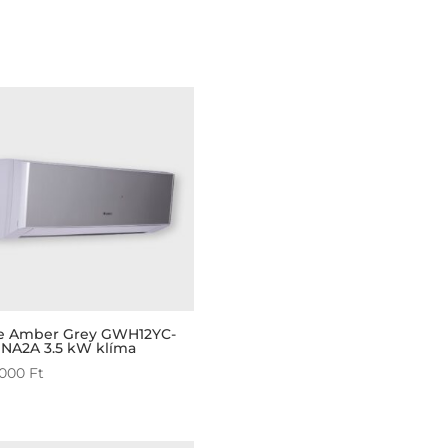
e Amber Grey GWH12YC-
NA2A 3.5 kW klíma
 000
Ft