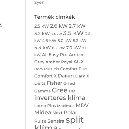
Syen
Termék címkék
5
2.6 kW
2.7 kW
2.5 kW
3.5 kW
3.2 kW
3.6
3.4 kW
4.6 kW
5.0 kW
5.2 kW
kW
5.3 kW
7.0 kW
6.2 kW
7.1
All Easy Pro
Amber
kW
AUX
Grey
Amber Royal
ch
Comfort Plus
Bora Plus
Daikin
Comfort X
Dark X
Fisher
Delta
G-Tech
Gree
Gamma
HD
inverteres klíma
MDV
Lomo Plus
Maximus
Midea
Polar
Next
split
Sensira
Pulse
klíma