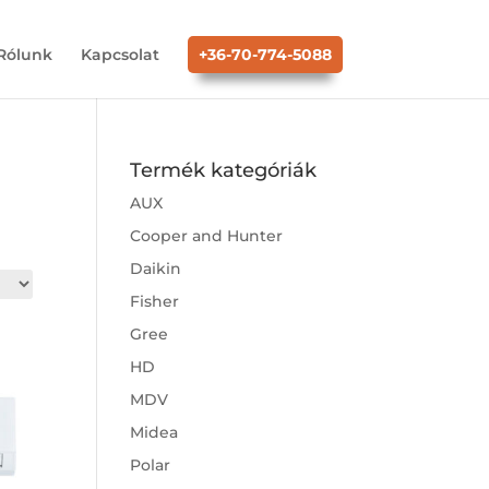
Rólunk
Kapcsolat
+36-70-774-5088
Termék kategóriák
AUX
Cooper and Hunter
Daikin
Fisher
Gree
HD
MDV
Midea
Polar