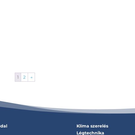
1
2
→
ldal
Klíma szerelés
Légtechnika