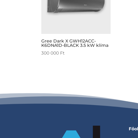
Gree Dark X GWH12ACC-
K6DNA1D-BLACK 3.5 kW klíma
300 000
Ft
Főo