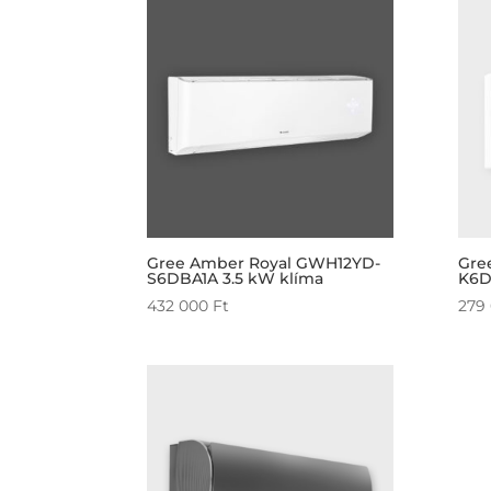
Gree Amber Royal GWH12YD-
Gre
S6DBA1A 3.5 kW klíma
K6D
432 000
Ft
279