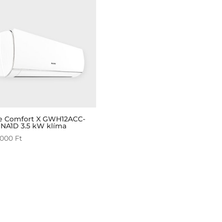
e Comfort X GWH12ACC-
NA1D 3.5 kW klíma
 000
Ft