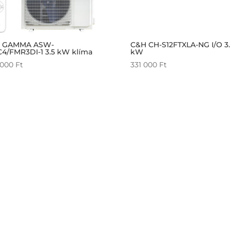
 GAMMA ASW-
C&H CH-S12FTXLA-NG I/O 3.
C4/FMR3DI-1 3.5 kW klíma
kW
 000
Ft
331 000
Ft