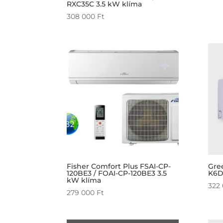
RXC35C 3.5 kW klíma
308 000
Ft
Fisher Comfort Plus FSAI-CP-
Gre
120BE3 / FOAI-CP-120BE3 3.5
K6D
kW klíma
322
279 000
Ft