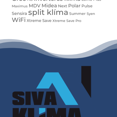
Midea
MDV
Polar
Next
Pulse
Maximus
split klíma
Sensira
Summer
Syen
WiFi
Xtreme Save
Xtreme Save Pro