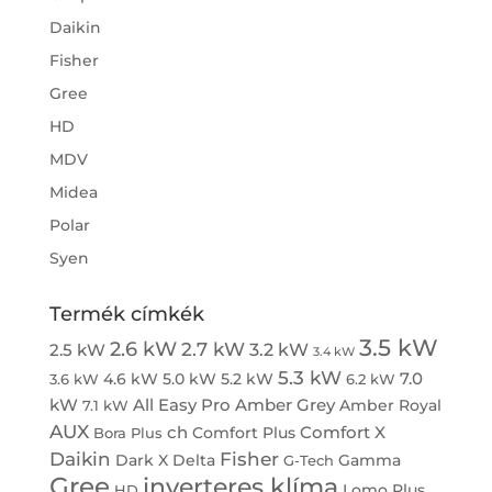
Daikin
Fisher
Gree
HD
MDV
Midea
Polar
Syen
Termék címkék
3.5 kW
2.6 kW
2.7 kW
3.2 kW
2.5 kW
3.4 kW
5.3 kW
7.0
4.6 kW
5.0 kW
5.2 kW
3.6 kW
6.2 kW
kW
All Easy Pro
Amber Grey
Amber Royal
7.1 kW
AUX
ch
Comfort X
Comfort Plus
Bora Plus
Daikin
Fisher
Dark X
Delta
Gamma
G-Tech
Gree
inverteres klíma
Lomo Plus
HD