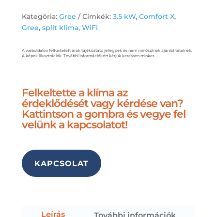
Kategória:
Gree
Címkék:
3.5 kW
,
Comfort X
,
Gree
,
split klíma
,
WiFi
A weboldalon feltüntetett árak tájékoztató jellegűek és nem minősülnek ajánlat tételnek.
A képek illusztrációk. További információkért kérjük keressen minket.
Felkeltette a klíma az
érdeklődését vagy kérdése van?
Kattintson a gombra és vegye fel
velünk a kapcsolatot!
KAPCSOLAT
Leírás
További információk