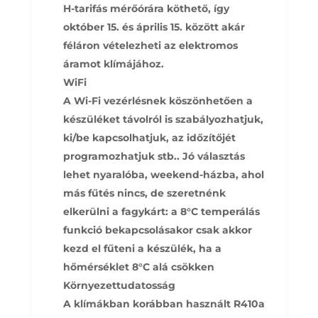
H-tarifás mérőórára köthető, így
október 15. és április 15. között akár
féláron vételezheti az elektromos
áramot klímájához.
WiFi
A Wi-Fi vezérlésnek köszönhetően a
készüléket távolról is szabályozhatjuk,
ki/be kapcsolhatjuk, az időzítőjét
programozhatjuk stb.. Jó választás
lehet nyaralóba, weekend-házba, ahol
más fűtés nincs, de szeretnénk
elkerülni a fagykárt: a 8°C temperálás
funkció bekapcsolásakor csak akkor
kezd el fűteni a készülék, ha a
hőmérséklet 8°C alá csökken
Környezettudatosság
A klímákban korábban használt R410a