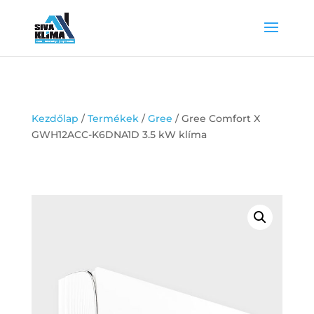
Kezdőlap
/
Termékek
/
Gree
/ Gree Comfort X
GWH12ACC-K6DNA1D 3.5 kW klíma