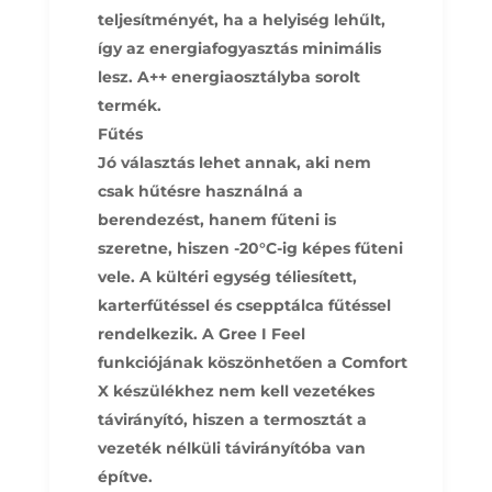
teljesítményét, ha a helyiség lehűlt,
így az energiafogyasztás minimális
lesz. A++ energiaosztályba sorolt
termék.
Fűtés
Jó választás lehet annak, aki nem
csak hűtésre használná a
berendezést, hanem fűteni is
szeretne, hiszen -20°C-ig képes fűteni
vele. A kültéri egység téliesített,
karterfűtéssel és csepptálca fűtéssel
rendelkezik. A Gree I Feel
funkciójának köszönhetően a Comfort
X készülékhez nem kell vezetékes
távirányító, hiszen a termosztát a
vezeték nélküli távirányítóba van
építve.