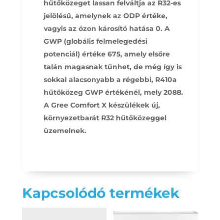
hűtőközeget lassan felváltja az R32-es
jelölésű, amelynek az ODP értéke,
vagyis az ózon károsító hatása 0. A
GWP (globális felmelegedési
potenciál) értéke 675, amely elsőre
talán magasnak tűnhet, de még így is
sokkal alacsonyabb a régebbi, R410a
hűtőközeg GWP értékénél, mely 2088.
A Gree Comfort X készülékek új,
környezetbarát R32 hűtőközeggel
üzemelnek.
Kapcsolódó termékek