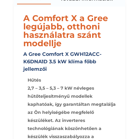
A Comfort X a Gree
legújabb, otthoni
használatra szánt
modellje
A Gree Comfort X GWH12ACC-
K6DNA1D 3.5 kW klíma főbb
jellemzői
Hűtés
2,7 – 3,5 – 5,3 – 7 kW névleges
hűtőteljesítményű modellek
kaphatóak, így garantáltan megtalálja
az Ön helyiségébe megfelelő
készüléket. Az inverteres
technológiának köszönhetően a
készülék visszaszabályozza a