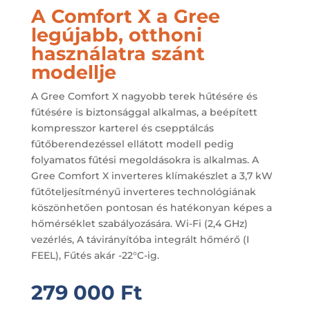
A Comfort X a Gree
legújabb, otthoni
használatra szánt
modellje
A Gree Comfort X nagyobb terek hűtésére és
fűtésére is biztonsággal alkalmas, a beépített
kompresszor karterel és csepptálcás
fűtőberendezéssel ellátott modell pedig
folyamatos fűtési megoldásokra is alkalmas. A
Gree Comfort X inverteres klímakészlet a 3,7 kW
fűtőteljesítményű inverteres technológiának
köszönhetően pontosan és hatékonyan képes a
hőmérséklet szabályozására. Wi-Fi (2,4 GHz)
vezérlés, A távirányítóba integrált hőmérő (I
FEEL), Fűtés akár -22°C-ig.
279 000
Ft