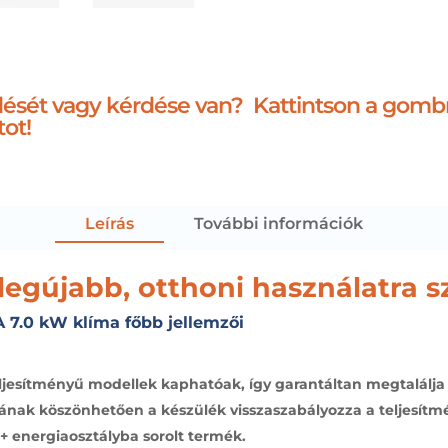
ődését vagy kérdése van? Kattintson a gomb
tot!
Leírás
További információk
legújabb, otthoni használatra s
.0 kW klíma főbb jellemzői
őteljesítményű modellek kaphatóak, így garantáltan megtalálj
ának köszönhetően a készülék visszaszabályozza a teljesítmén
+ energiaosztályba sorolt termék.