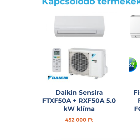
Kapcsolódó terméke
Daikin Sensira
F
FTXF50A + RXF50A 5.0
kW klíma
F
452 000
Ft