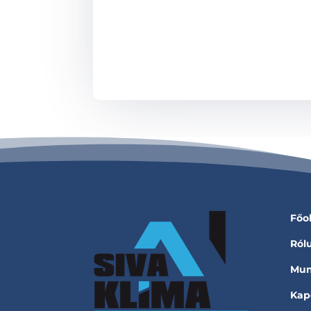
Főo
Ról
Mun
Kap