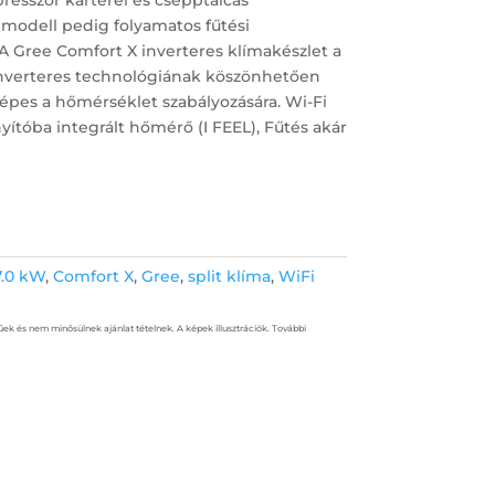
 modell pedig folyamatos fűtési
A Gree Comfort X inverteres klímakészlet a
inverteres technológiának köszönhetően
pes a hőmérséklet szabályozására. Wi-Fi
ányítóba integrált hőmérő (I FEEL), Fűtés akár
7.0 kW
,
Comfort X
,
Gree
,
split klíma
,
WiFi
űek és nem minősülnek ajánlat tételnek. A képek illusztrációk. További