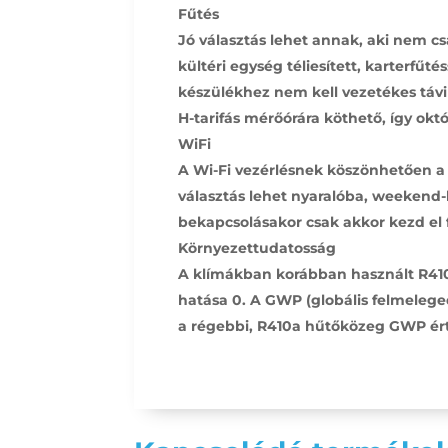
Fűtés
Jó választás lehet annak, aki nem cs
kültéri egység téliesített, karterfűt
készülékhez nem kell vezetékes távir
H-tarifás mérőórára köthető, így októ
WiFi
A Wi-Fi vezérlésnek köszönhetően a k
választás lehet nyaralóba, weekend-h
bekapcsolásakor csak akkor kezd el 
Környezettudatosság
A klímákban korábban használt R410a
hatása 0. A GWP (globális felmelege
a régebbi, R410a hűtőközeg GWP ért