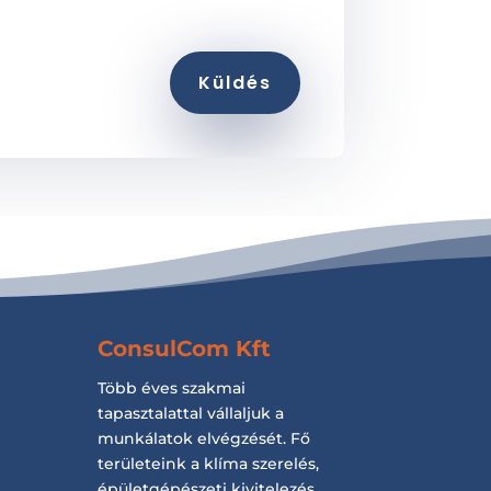
Küldés
ConsulCom Kft
Több éves szakmai
tapasztalattal vállaljuk a
munkálatok elvégzését. Fő
területeink a klíma szerelés,
épületgépészeti kivitelezés,