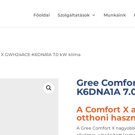
Főoldal
Szolgáltatások
Munkáink
t X GWH24ACE-K6DNA1A 7.0 kW klíma
Gree Comfo
K6DNA1A 7.
A Comfort X a
otthoni haszn
A Gree Comfort X nagyobb 
alkalmas, a beépített komp