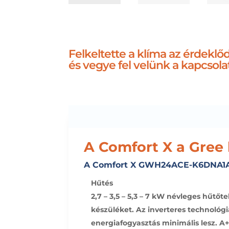
Felkeltette a klíma az érdekl
és vegye fel velünk a kapcsola
A Comfort X a Gree 
A Comfort X GWH24ACE-K6DNA1A 7
Hűtés
2,7 – 3,5 – 5,3 – 7 kW névleges hűt
készüléket. Az inverteres technológi
energiafogyasztás minimális lesz. A+