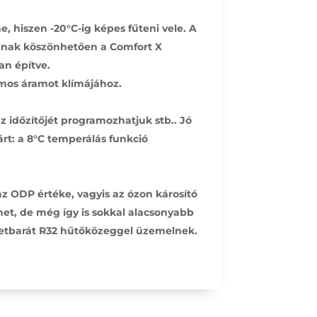
, hiszen -20°C-ig képes fűteni vele. A
iójának köszönhetően a Comfort X
an építve.
tromos áramot klímájához.
z időzítőjét programozhatjuk stb.. Jó
árt: a 8°C temperálás funkció
z ODP értéke, vagyis az ózon károsító
het, de még így is sokkal alacsonyabb
zetbarát R32 hűtőközeggel üzemelnek.