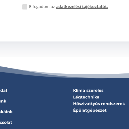
Elfogadom az
adatkezelési tájékoztatót.
ldal
Klíma szerelés
Légtechnika
unk
Hőszivattyús rendszerek
Épületgépészet
káink
csolat