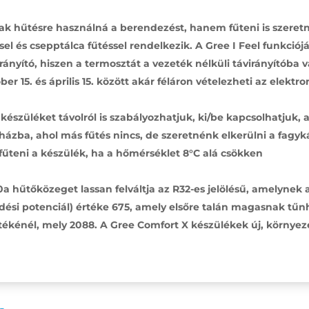
ak hűtésre használná a berendezést, hanem fűteni is szeretne
éssel és csepptálca fűtéssel rendelkezik. A Gree I Feel funkc
ányító, hiszen a termosztát a vezeték nélküli távirányítóba v
ber 15. és április 15. között akár féláron vételezheti az elek
észüléket távolról is szabályozhatjuk, ki/be kapcsolhatjuk, a
ázba, ahol más fűtés nincs, de szeretnénk elkerülni a fagyk
fűteni a készülék, ha a hőmérséklet 8°C alá csökken
 hűtőközeget lassan felváltja az R32-es jelölésű, amelynek a
dési potenciál) értéke 675, amely elsőre talán magasnak tűn
ékénél, mely 2088. A Gree Comfort X készülékek új, környe