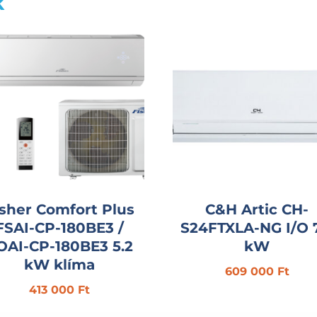
k
isher Comfort Plus
C&H Artic CH-
FSAI-CP-180BE3 /
S24FTXLA-NG I/O 
OAI-CP-180BE3 5.2
kW
kW klíma
609 000
Ft
413 000
Ft