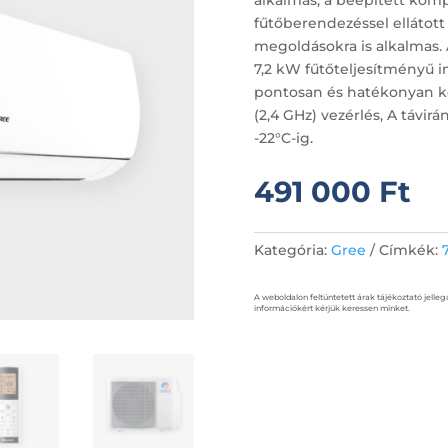
fűtőberendezéssel ellátott
megoldásokra is alkalmas. 
7,2 kW fűtőteljesítményű 
pontosan és hatékonyan ké
(2,4 GHz) vezérlés, A távir
-22°C-ig.
491 000
Ft
Kategória:
Gree
Címkék:
A weboldalon feltüntetett árak tájékoztató jelleg
információkért kérjük keressen minket.