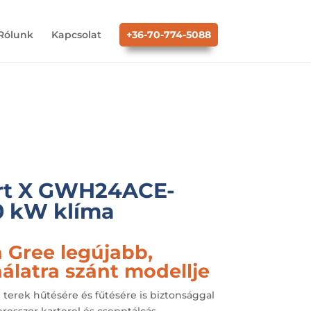
Rólunk
Kapcsolat
+36-70-774-5088
rt X GWH24ACE-
0 kW klíma
 Gree legújabb,
álatra szánt modellje
terek hűtésére és fűtésére is biztonsággal
resszor karterel és csepptálcás