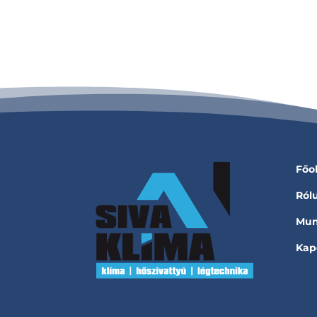
Főo
Ról
Mun
Kap