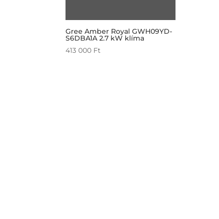
Gree Amber Royal GWH09YD-
S6DBA1A 2.7 kW klíma
413 000
Ft