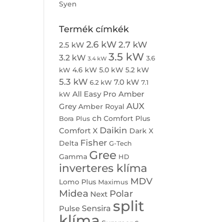
Syen
Termék címkék
2.6 kW
2.7 kW
2.5 kW
3.5 kW
3.2 kW
3.6
3.4 kW
4.6 kW
5.0 kW
5.2 kW
kW
5.3 kW
7.0 kW
6.2 kW
7.1
All Easy Pro
Amber
kW
AUX
Grey
Amber Royal
ch
Comfort Plus
Bora Plus
Daikin
Comfort X
Dark X
Fisher
Delta
G-Tech
Gree
Gamma
HD
inverteres klíma
MDV
Lomo Plus
Maximus
Midea
Polar
Next
split
Sensira
Pulse
klíma