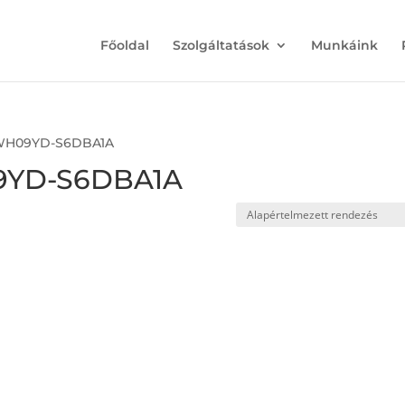
Főoldal
Szolgáltatások
Munkáink
GWH09YD-S6DBA1A
9YD-S6DBA1A