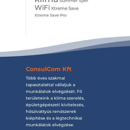
Summer
Syen
WiFi
Xtreme Save
Xtreme Save Pro
ConsulCom Kft
Több éves szakmai
tapasztalattal vállaljuk a
munkálatok elvégzését. Fő
területeink a klíma szerelés,
épületgépészeti kivitelezés,
hőszivattyús rendszerek
kiépítése és a légtechnikai
munkálatok elvégzése.