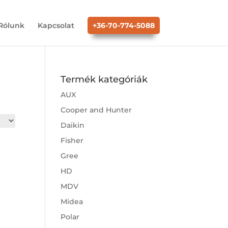
Rólunk
Kapcsolat
+36-70-774-5088
Termék kategóriák
AUX
Cooper and Hunter
Daikin
Fisher
Gree
HD
MDV
Midea
Polar