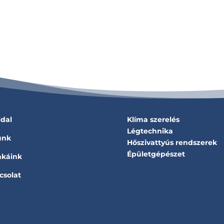
ldal
Klíma szerelés
Légtechnika
unk
Hőszivattyús rendszerek
Épületgépészet
káink
csolat