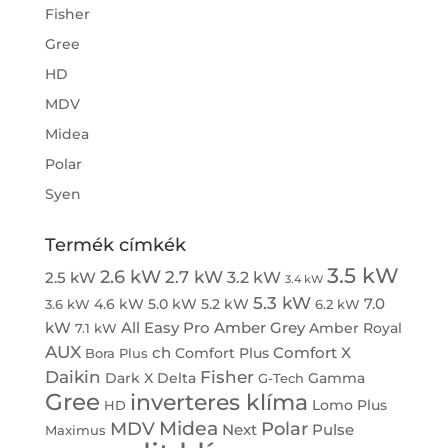
Fisher
Gree
HD
MDV
Midea
Polar
Syen
Termék címkék
3.5 kW
2.6 kW
2.7 kW
3.2 kW
2.5 kW
3.4 kW
5.3 kW
7.0
4.6 kW
5.0 kW
5.2 kW
3.6 kW
6.2 kW
kW
All Easy Pro
Amber Grey
Amber Royal
7.1 kW
AUX
ch
Comfort X
Comfort Plus
Bora Plus
Daikin
Fisher
Dark X
Delta
Gamma
G-Tech
Gree
inverteres klíma
Lomo Plus
HD
Midea
MDV
Polar
Next
Pulse
Maximus