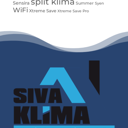
split klíma
Sensira
Summer
Syen
WiFi
Xtreme Save
Xtreme Save Pro