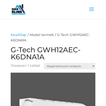
Kezdőlap
/ Model termék / G-Tech GWH12AEC-
K6DNA1A
G-Tech GWH12AEC-
K6DNA1A
Összesen 1 találat