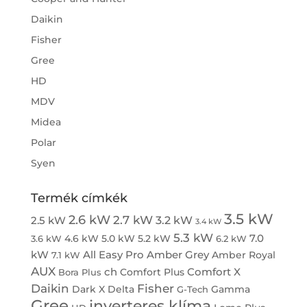
Daikin
Fisher
Gree
HD
MDV
Midea
Polar
Syen
Termék címkék
3.5 kW
2.6 kW
2.7 kW
3.2 kW
2.5 kW
3.4 kW
5.3 kW
7.0
4.6 kW
5.0 kW
5.2 kW
3.6 kW
6.2 kW
kW
All Easy Pro
Amber Grey
Amber Royal
7.1 kW
AUX
ch
Comfort X
Comfort Plus
Bora Plus
Daikin
Fisher
Dark X
Delta
Gamma
G-Tech
Gree
inverteres klíma