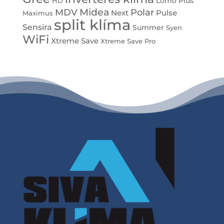
Lomo Plus
HD
Midea
MDV
Polar
Next
Pulse
Maximus
split klíma
Sensira
Summer
Syen
WiFi
Xtreme Save
Xtreme Save Pro