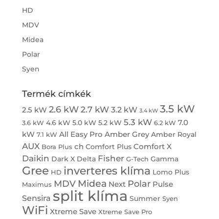
HD
MDV
Midea
Polar
Syen
Termék címkék
3.5 kW
2.6 kW
2.7 kW
3.2 kW
2.5 kW
3.4 kW
5.3 kW
7.0
4.6 kW
5.0 kW
5.2 kW
3.6 kW
6.2 kW
kW
All Easy Pro
Amber Grey
Amber Royal
7.1 kW
AUX
ch
Comfort X
Comfort Plus
Bora Plus
Daikin
Fisher
Dark X
Delta
Gamma
G-Tech
Gree
inverteres klíma
Lomo Plus
HD
Midea
MDV
Polar
Next
Pulse
Maximus
split klíma
Sensira
Summer
Syen
WiFi
Xtreme Save
Xtreme Save Pro