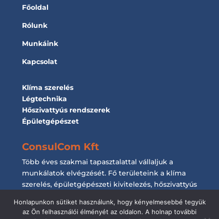
Főoldal
Rólunk
Munkáink
Kapcsolat
Klíma szerelés
Légtechnika
Hőszivattyús rendszerek
Épületgépészet
ConsulCom Kft
Több éves szakmai tapasztalattal vállaljuk a
munkálatok elvégzését. Fő területeink a klíma
szerelés, épületgépészeti kivitelezés, hőszivattyús
rendszerek kiépítése és a légtechnikai
Honlapunkon sütiket használunk, hogy kényelmesebbé tegyük
munkálatok elvégzése.
az Ön felhasználói élményét az oldalon. A holnap további