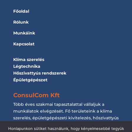
Főoldal
Rólunk
Munkáink
Kapcsolat
Klíma szerelés
Légtechnika
Hőszivattyús rendszerek
Épületgépészet
ConsulCom Kft
Több éves szakmai tapasztalattal vállaljuk a
munkálatok elvégzését. Fő területeink a klíma
szerelés, épületgépészeti kivitelezés, hőszivattyús
rendszerek kiépítése és a légtechnikai
Honlapunkon sütiket használunk, hogy kényelmesebbé tegyük
munkálatok elvégzése.