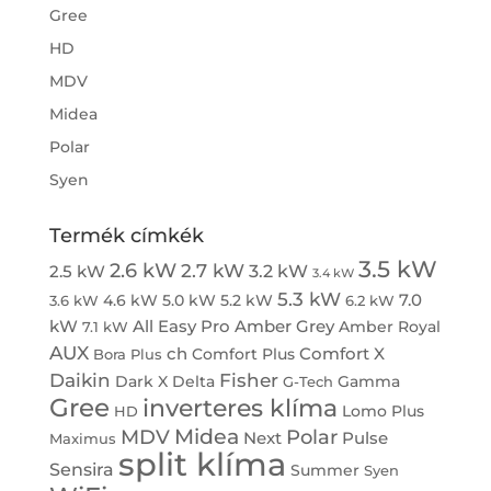
Gree
HD
MDV
Midea
Polar
Syen
Termék címkék
3.5 kW
2.6 kW
2.7 kW
3.2 kW
2.5 kW
3.4 kW
5.3 kW
7.0
4.6 kW
5.0 kW
5.2 kW
3.6 kW
6.2 kW
kW
All Easy Pro
Amber Grey
Amber Royal
7.1 kW
AUX
ch
Comfort X
Comfort Plus
Bora Plus
Daikin
Fisher
Dark X
Delta
Gamma
G-Tech
Gree
inverteres klíma
Lomo Plus
HD
Midea
MDV
Polar
Next
Pulse
Maximus
split klíma
Sensira
Summer
Syen