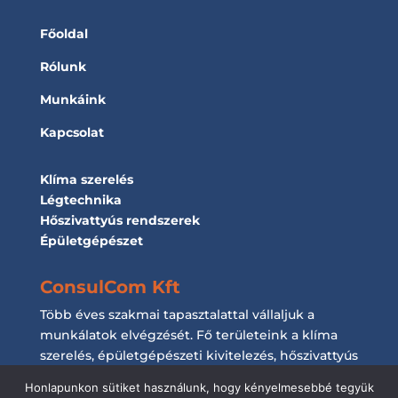
Főoldal
Rólunk
Munkáink
Kapcsolat
Klíma szerelés
Légtechnika
Hőszivattyús rendszerek
Épületgépészet
ConsulCom Kft
Több éves szakmai tapasztalattal vállaljuk a
munkálatok elvégzését. Fő területeink a klíma
szerelés, épületgépészeti kivitelezés, hőszivattyús
rendszerek kiépítése és a légtechnikai
Honlapunkon sütiket használunk, hogy kényelmesebbé tegyük
munkálatok elvégzése.