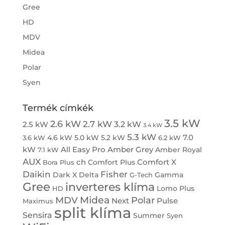
Gree
HD
MDV
Midea
Polar
Syen
Termék címkék
3.5 kW
2.6 kW
2.7 kW
3.2 kW
2.5 kW
3.4 kW
5.3 kW
7.0
4.6 kW
5.0 kW
5.2 kW
3.6 kW
6.2 kW
kW
All Easy Pro
Amber Grey
Amber Royal
7.1 kW
AUX
ch
Comfort X
Comfort Plus
Bora Plus
Daikin
Fisher
Dark X
Delta
Gamma
G-Tech
Gree
inverteres klíma
Lomo Plus
HD
Midea
MDV
Polar
Next
Pulse
Maximus
split klíma
Sensira
Summer
Syen