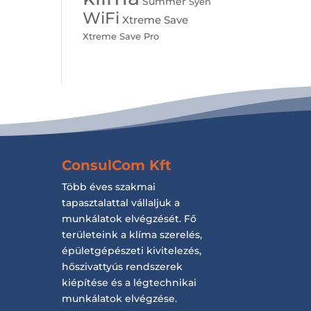
Summer
Syen
WiFi
Xtreme Save
Xtreme Save Pro
ConsulCom Kft
Több éves szakmai
tapasztalattal vállaljuk a
munkálatok elvégzését. Fő
területeink a klíma szerelés,
épületgépészeti kivitelezés,
hőszivattyús rendszerek
kiépítése és a légtechnikai
munkálatok elvégzése.