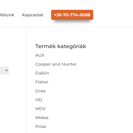
Rólunk
Kapcsolat
+36-70-774-5088
Termék kategóriák
AUX
Cooper and Hunter
Daikin
Fisher
Gree
HD
MDV
Midea
Polar