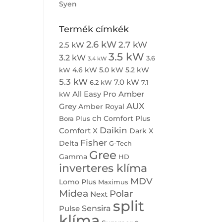
Syen
Termék címkék
2.6 kW
2.7 kW
2.5 kW
3.5 kW
3.2 kW
3.6
3.4 kW
4.6 kW
5.0 kW
5.2 kW
kW
5.3 kW
7.0 kW
6.2 kW
7.1
All Easy Pro
Amber
kW
AUX
Grey
Amber Royal
ch
Comfort Plus
Bora Plus
Daikin
Comfort X
Dark X
Fisher
Delta
G-Tech
Gree
Gamma
HD
inverteres klíma
MDV
Lomo Plus
Maximus
Midea
Polar
Next
split
Sensira
Pulse
klíma