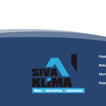
Főo
Ról
Mun
Kap