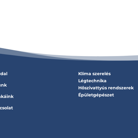
ldal
Klíma szerelés
Légtechnika
unk
Hőszivattyús rendszerek
Épületgépészet
káink
csolat