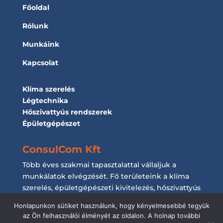
Főoldal
Rólunk
Munkáink
Kapcsolat
Klíma szerelés
Légtechnika
Hőszivattyús rendszerek
Épületgépészet
ConsulCom Kft
Több éves szakmai tapasztalattal vállaljuk a
munkálatok elvégzését. Fő területeink a klíma
szerelés, épületgépészeti kivitelezés, hőszivattyús
rendszerek kiépítése és a légtechnikai
Honlapunkon sütiket használunk, hogy kényelmesebbé tegyük
munkálatok elvégzése.
az Ön felhasználói élményét az oldalon. A holnap további