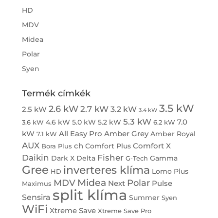
HD
MDV
Midea
Polar
Syen
Termék címkék
3.5 kW
2.6 kW
2.7 kW
3.2 kW
2.5 kW
3.4 kW
5.3 kW
7.0
4.6 kW
5.0 kW
5.2 kW
3.6 kW
6.2 kW
kW
All Easy Pro
Amber Grey
Amber Royal
7.1 kW
AUX
ch
Comfort X
Comfort Plus
Bora Plus
Daikin
Fisher
Dark X
Delta
Gamma
G-Tech
Gree
inverteres klíma
Lomo Plus
HD
Midea
MDV
Polar
Next
Pulse
Maximus
split klíma
Sensira
Summer
Syen
WiFi
Xtreme Save
Xtreme Save Pro