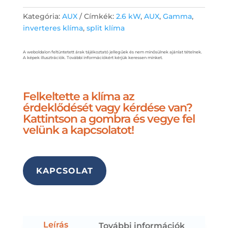
Kategória:
AUX
Címkék:
2.6 kW
,
AUX
,
Gamma
,
inverteres klíma
,
split klíma
A weboldalon feltüntetett árak tájékoztató jellegűek és nem minősülnek ajánlat tételnek.
A képek illusztrációk. További információkért kérjük keressen minket.
Felkeltette a klíma az
érdeklődését vagy kérdése van?
Kattintson a gombra és vegye fel
velünk a kapcsolatot!
KAPCSOLAT
Leírás
További információk