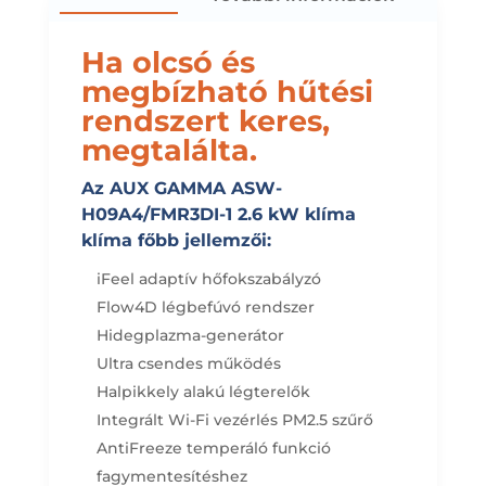
Ha olcsó és
megbízható hűtési
rendszert keres,
megtalálta.
Az AUX GAMMA ASW-
H09A4/FMR3DI-1 2.6 kW klíma
klíma főbb jellemzői:
iFeel adaptív hőfokszabályzó
Flow4D légbefúvó rendszer
Hidegplazma-generátor
Ultra csendes működés
Halpikkely alakú légterelők
Integrált Wi-Fi vezérlés
PM2.5 szűrő
AntiFreeze temperáló funkció
fagymentesítéshez