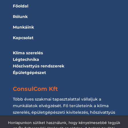
Főoldal
Rólunk
Munkáink
Kapcsolat
Klíma szerelés
Légtechnika
Hőszivattyús rendszerek
Épületgépészet
ConsulCom Kft
Több éves szakmai tapasztalattal vállaljuk a
munkálatok elvégzését. Fő területeink a klíma
szerelés, épületgépészeti kivitelezés, hőszivattyús
rendszerek kiépítése és a légtechnikai
Honlapunkon sütiket használunk, hogy kényelmesebbé tegyük
munkálatok elvégzése.