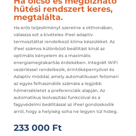
Ha olcsó és megbízható
hűtési rendszert keres,
megtalálta.
Ha erős teljesítményt szeretne a otthonában,
válassza ezt a kivételes iFeel adaptív
termosztáttal rendelkező klíma készüléket. Az
iFeel számos különböző beállítást kínál az
optimális kényelem és a maximális
energiamegtakarítás érdekében. Integrált WiFi
vezérléssel rendelkezik, érintőképernyővel és
Adaptív móddal, amely automatikusan felismeri
az egyes felhasználók számára a legjobb
hőmérsékletet a preferenciáik alapján. Az
automatikus leolvasztási funkcióval és a
fagyvédelmi beállítással az iFeel gondoskodik
arról, hogy a helyiség soha ne legyen túl hideg.
233 000
Ft