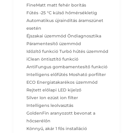
FineMatt matt fehér borítás
Fűtés -25 °C külső hőmérsékletig
Automatikus újraindítás áramszünet
esetén
Éjszakai üzemmód
Öndiagnosztika
Páramentesítő üzemmód
Időzítő funkció
Turbó hűtés üzemmód
iClean öntisztító funkció
AntiFungus gombamentesítő funkció
Intelligens előfűtés
Mosható porfilter
ECO Energiatakarékos üzemmód
Rejtett előlapi LED kijelző
Silver Ion ezüst ion filter
Intelligens leolvasztás
GoldenFin aranyozott bevonat a
hőcserélőn
Könnyű, akár 1 fős installáció