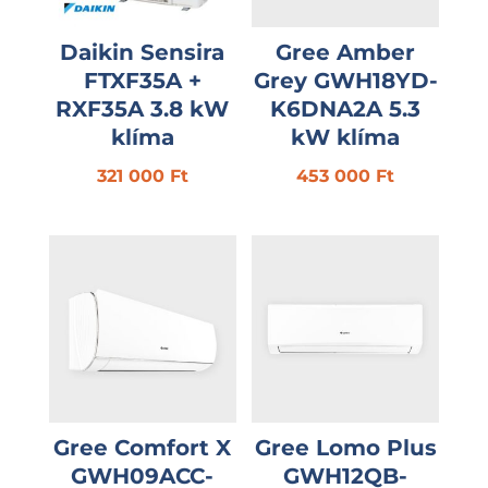
Daikin Sensira
Gree Amber
FTXF35A +
Grey GWH18YD-
RXF35A 3.8 kW
K6DNA2A 5.3
klíma
kW klíma
321 000
Ft
453 000
Ft
Gree Comfort X
Gree Lomo Plus
GWH09ACC-
GWH12QB-