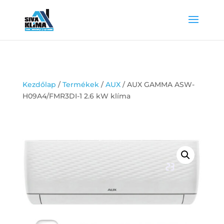
Kezdőlap
/
Termékek
/
AUX
/ AUX GAMMA ASW-
H09A4/FMR3DI-1 2.6 kW klíma