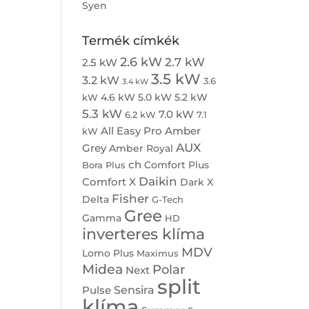
Syen
Termék címkék
2.6 kW
2.7 kW
2.5 kW
3.5 kW
3.2 kW
3.6
3.4 kW
4.6 kW
5.0 kW
5.2 kW
kW
5.3 kW
7.0 kW
6.2 kW
7.1
All Easy Pro
Amber
kW
AUX
Grey
Amber Royal
ch
Comfort Plus
Bora Plus
Daikin
Comfort X
Dark X
Fisher
Delta
G-Tech
Gree
Gamma
HD
inverteres klíma
MDV
Lomo Plus
Maximus
Midea
Polar
Next
split
Sensira
Pulse
klíma