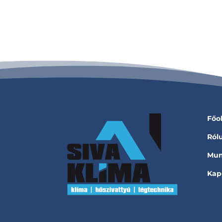
Főo
Ról
Mun
Kap