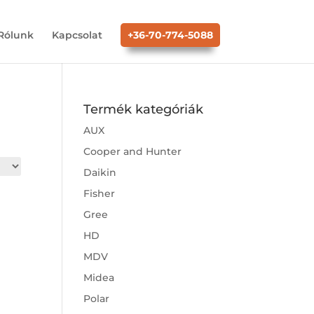
Rólunk
Kapcsolat
+36-70-774-5088
Termék kategóriák
AUX
Cooper and Hunter
Daikin
Fisher
Gree
HD
MDV
Midea
Polar