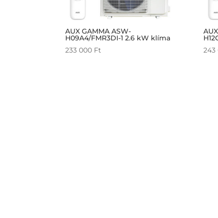
AUX GAMMA ASW-
AUX
H09A4/FMR3DI-1 2.6 kW klíma
H12
233 000
Ft
243