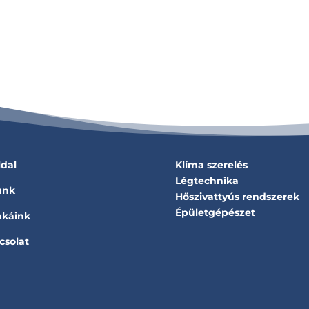
ldal
Klíma szerelés
Légtechnika
unk
Hőszivattyús rendszerek
Épületgépészet
káink
csolat