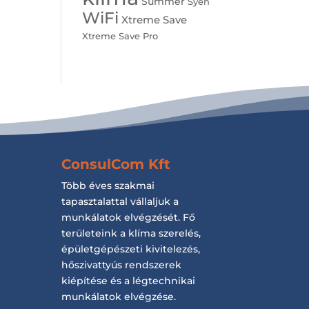
Summer
Syen
WiFi
Xtreme Save
Xtreme Save Pro
ConsulCom Kft
Több éves szakmai
tapasztalattal vállaljuk a
munkálatok elvégzését. Fő
területeink a klíma szerelés,
épületgépészeti kivitelezés,
hőszivattyús rendszerek
kiépítése és a légtechnikai
munkálatok elvégzése.