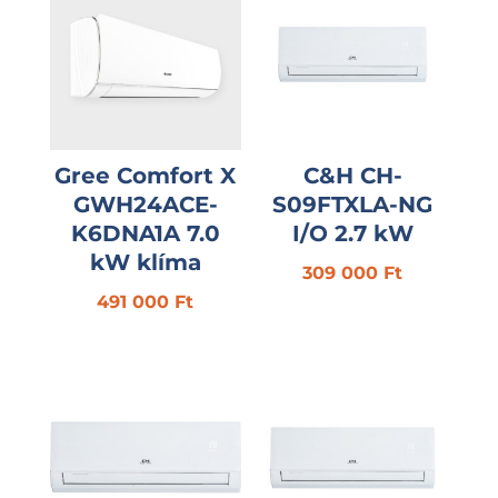
Gree Comfort X
C&H CH-
GWH24ACE-
S09FTXLA-NG
K6DNA1A 7.0
I/O 2.7 kW
kW klíma
309 000
Ft
491 000
Ft