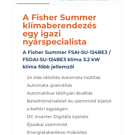
A Fisher Summer
klímaberendezés
egy igazi
nyárspecialista
A Fisher Summer FSAI-SU-124BE3 /
FSOAI-SU-124BE3 klíma 3.2 kW
klíma főbb jellemzői
24 órás időzítés
Automata tisztítás
Automata újraindítás
Automatikus téli/nyári átváltás
Belsőhőmérséklet és üzemmód kijelző
a beltéri egységen
DC inverter
Digitális kijelzés
Éjszakai üzemmód
Energiatakarékos működés