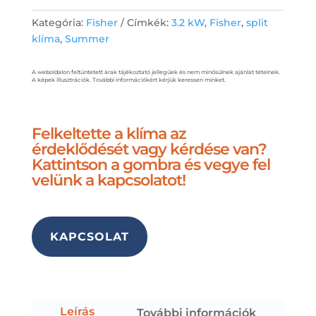
Kategória:
Fisher
Címkék:
3.2 kW
,
Fisher
,
split
klíma
,
Summer
A weboldalon feltüntetett árak tájékoztató jellegűek és nem minősülnek ajánlat tételnek.
A képek illusztrációk. További információkért kérjük keressen minket.
Felkeltette a klíma az
érdeklődését vagy kérdése van?
Kattintson a gombra és vegye fel
velünk a kapcsolatot!
KAPCSOLAT
Leírás
További információk