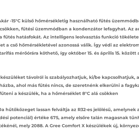
 Akár -15°C külső hőmérsékletig használható fűtés üzemmódban
csökken, fűtési üzemmódban a kondenzátor lefagyhat. Az a
 fűtés hatásfokát. Az intelligens leolvasztás funkció tökélet
 a cső hőmérsékletével azonossá válik. Így védi az elektrom
ifás mérőórára köthető, így október 15. és április 15. között
észüléket távolról is szabályozhatjuk, ki/be kapcsolhatjuk, a
ázba, ahol más fűtés nincs, de szeretnénk elkerülni a fagyk
fűteni a készülék, ha a hőmérséklet 8°C alá csökken
 hűtőközeget lassan felváltja az R32-es jelölésű, amelynek a
dési potenciál) értéke 675, amely elsőre talán magasnak tűn
ékénél, mely 2088. A Gree Comfort X készülékek új, környe