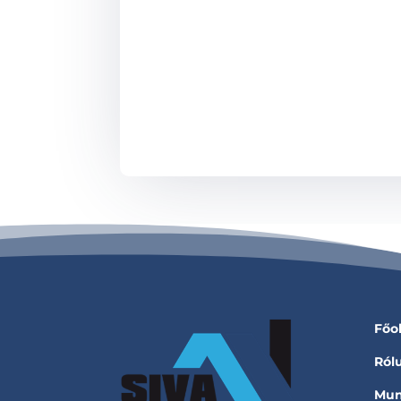
Főo
Ról
Mun