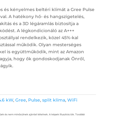
s és kényelmes beltéri klímát a Gree Pulse
val. A hatékony hő- és hangszigetelés,
kítás és a 3D légáramlás biztosítja a
ödést. A légkondicionáló az A+++
ztállyal rendelkezik, közel 45%-kal
sztással működik. Olyan mesterséges
kkel is együttműködik, mint az Amazon
agyja, hogy ők gondoskodjanak Önről,
ágyik.
4.6 kW
,
Gree
,
Pulse
,
split klíma
,
WiFi
űek és nem minősülnek ajánlat tételnek. A képek illusztrációk. További