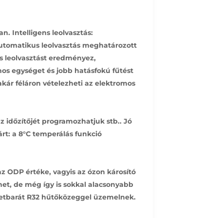
. Intelligens leolvasztás:
utomatikus leolvasztás meghatározott
es leolvasztást eredményez,
os egységet és jobb hatásfokú fűtést
 akár féláron vételezheti az elektromos
z időzítőjét programozhatjuk stb.. Jó
árt: a 8°C temperálás funkció
z ODP értéke, vagyis az ózon károsító
het, de még így is sokkal alacsonyabb
zetbarát R32 hűtőközeggel üzemelnek.