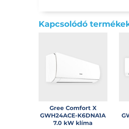
Kapcsolódó terméke
Gree Comfort X
GWH24ACE-K6DNA1A
G
7.0 kW klíma