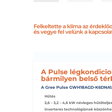
Felkeltette a klíma az érdekl
és vegye fel velünk a kapcsola
A Pulse légkondicio
bármilyen belső tér
A Gree Pulse GWH18AGD-K6DNA1A 
Hűtés
2,6 – 3,2 – 4,6 kW névleges hűtőtel
inverteres technológiának köszönhet