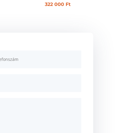
322 000
Ft