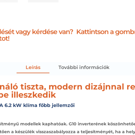
ődését vagy kérdése van? Kattintson a gomb
tot!
Leírás
További információk
náló tiszta, modern dizájnnal r
be illeszkedik
6.2 kW klíma főbb jellemzői
jesítményű modellek kaphatóak. G10 inverterének köszönhetőe
ően a készülék visszaszabályozza a teljesítményét, ha a hely