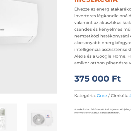
Élvezze az energiatakaréko
inverteres légkondicionáló
valamint az akusztikus kiala
csendes és kényelmes műk
nemzetközi hatékonysági os
alacsonyabb energiafogya
intelligencia asszisztense
Alexa és a Google Home. H
amikor otthon pihenésre v
375 000
Ft
Kategória:
Gree
Címkék:
A weboldalon feltüntetett árak tájékoztató jelleg
információkért kérjük keressen minket.