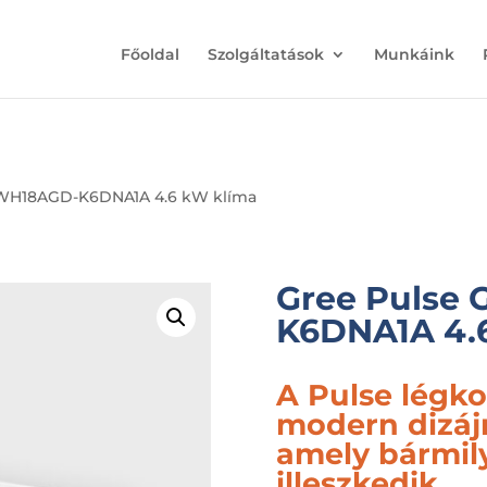
Főoldal
Szolgáltatások
Munkáink
GWH18AGD-K6DNA1A 4.6 kW klíma
Gree Pulse
K6DNA1A 4.
A Pulse légko
modern dizájn
amely bármil
illeszkedik