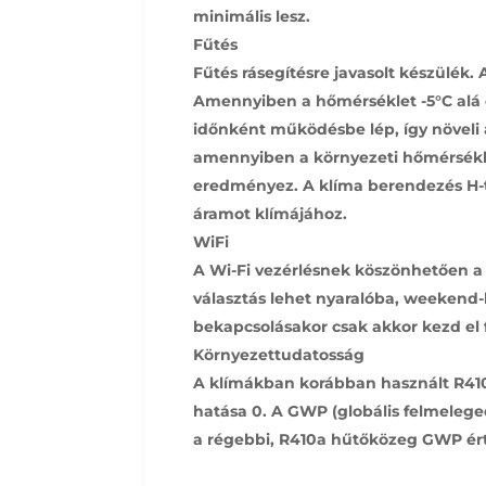
minimális lesz.
Fűtés
Fűtés rásegítésre javasolt készülék.
Amennyiben a hőmérséklet -5°C alá 
időnként működésbe lép, így növeli a
amennyiben a környezeti hőmérséklet
eredményez. A klíma berendezés H-tar
áramot klímájához.
WiFi
A Wi-Fi vezérlésnek köszönhetően a k
választás lehet nyaralóba, weekend-h
bekapcsolásakor csak akkor kezd el 
Környezettudatosság
A klímákban korábban használt R410a
hatása 0. A GWP (globális felmelege
a régebbi, R410a hűtőközeg GWP ért