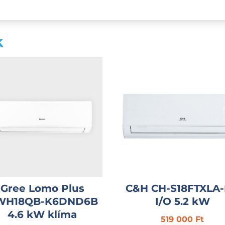
k
Gree Lomo Plus
C&H CH-S18FTXLA
WH18QB-K6DND6B
I/O 5.2 kW
4.6 kW klíma
519 000
Ft