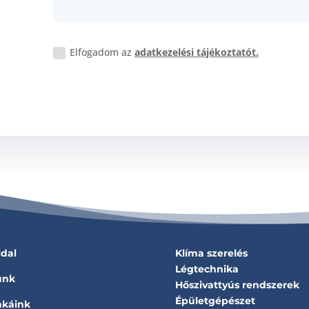
Elfogadom az
adatkezelési tájékoztatót.
ldal
Klíma szerelés
Légtechnika
unk
Hőszivattyús rendszerek
Épületgépészet
káink