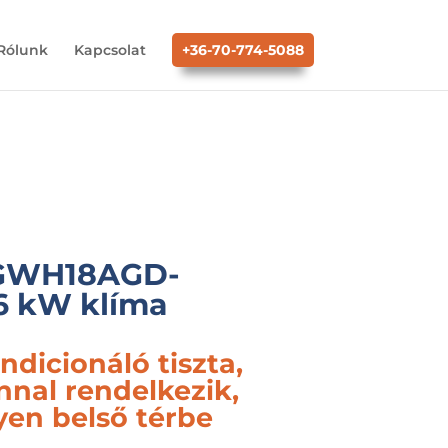
Rólunk
Kapcsolat
+36-70-774-5088
 GWH18AGD-
6 kW klíma
ndicionáló tiszta,
nal rendelkezik,
yen belső térbe