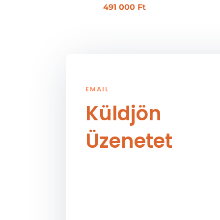
491 000
Ft
EMAIL
Küldjön
Üzenetet