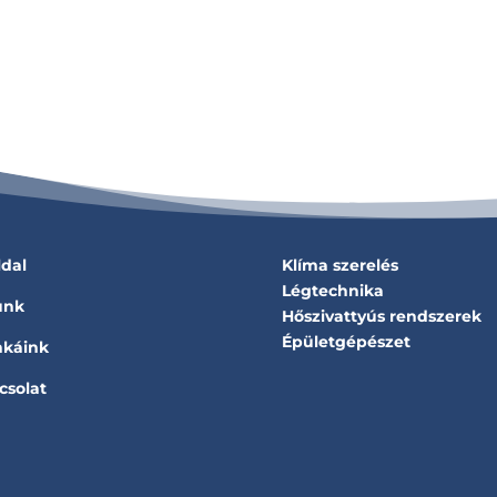
ldal
Klíma szerelés
Légtechnika
unk
Hőszivattyús rendszerek
Épületgépészet
káink
csolat