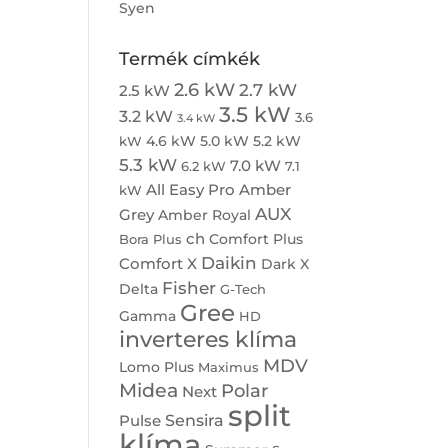
Syen
Termék címkék
2.6 kW
2.7 kW
2.5 kW
3.5 kW
3.2 kW
3.6
3.4 kW
4.6 kW
5.0 kW
5.2 kW
kW
5.3 kW
7.0 kW
6.2 kW
7.1
All Easy Pro
Amber
kW
AUX
Grey
Amber Royal
ch
Comfort Plus
Bora Plus
Daikin
Comfort X
Dark X
Fisher
Delta
G-Tech
Gree
Gamma
HD
inverteres klíma
MDV
Lomo Plus
Maximus
Midea
Polar
Next
split
Sensira
Pulse
klíma