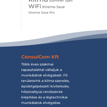
Summer
Syen
WiFi
Xtreme Save
Xtreme Save Pro
ConsulCom Kft
Több éves szakmai
tapasztalattal vállaljuk a
munkálatok elvégzését. Fő
területeink a klíma szerelés,
épületgépészeti kivitelezés,
hőszivattyús rendszerek
kiépítése és a légtechnikai
munkálatok elvégzése.