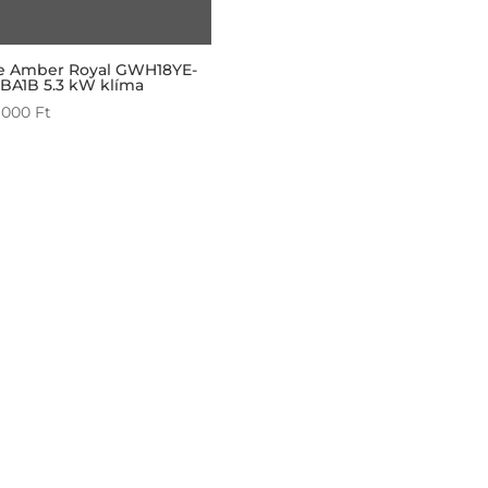
e Amber Royal GWH18YE-
BA1B 5.3 kW klíma
 000
Ft