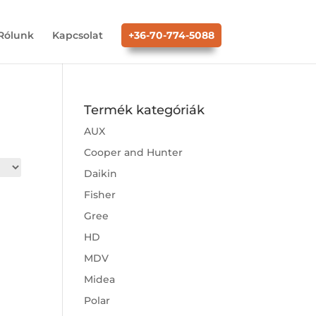
Rólunk
Kapcsolat
+36-70-774-5088
Termék kategóriák
AUX
Cooper and Hunter
Daikin
Fisher
Gree
HD
MDV
Midea
Polar