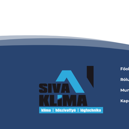
Főo
Ról
Mun
Kap