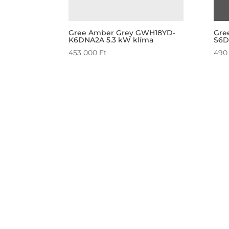
Gree Amber Grey GWH18YD-
Gre
K6DNA2A 5.3 kW klíma
S6D
453 000
Ft
490