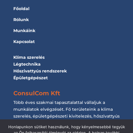
Főoldal
Rólunk
Munkáink
Kapcsolat
Klíma szerelés
Légtechnika
Hőszivattyús rendszerek
Épületgépészet
ConsulCom Kft
Több éves szakmai tapasztalattal vállaljuk a
munkálatok elvégzését. Fő területeink a klíma
szerelés, épületgépészeti kivitelezés, hőszivattyús
rendszerek kiépítése és a légtechnikai
Honlapunkon sütiket használunk, hogy kényelmesebbé tegyük
munkálatok elvégzése.
az Ön felhasználói élményét az oldalon. A holnap további