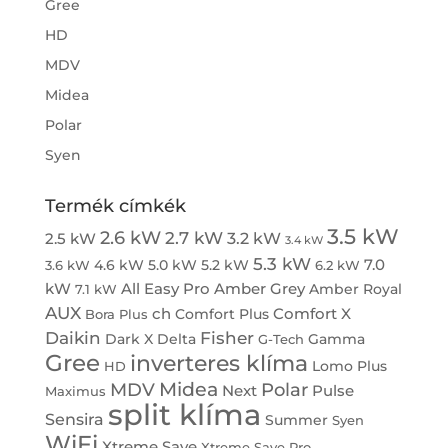
Gree
HD
MDV
Midea
Polar
Syen
Termék címkék
3.5 kW
2.6 kW
2.7 kW
3.2 kW
2.5 kW
3.4 kW
5.3 kW
7.0
4.6 kW
5.0 kW
5.2 kW
3.6 kW
6.2 kW
kW
All Easy Pro
Amber Grey
Amber Royal
7.1 kW
AUX
ch
Comfort X
Comfort Plus
Bora Plus
Daikin
Fisher
Dark X
Delta
Gamma
G-Tech
Gree
inverteres klíma
Lomo Plus
HD
Midea
MDV
Polar
Next
Pulse
Maximus
split klíma
Sensira
Summer
Syen
WiFi
Xtreme Save
Xtreme Save Pro