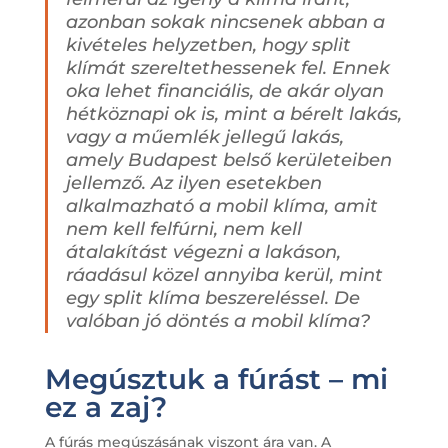
azonban sokak nincsenek abban a
kivételes helyzetben, hogy split
klímát szereltethessenek fel. Ennek
oka lehet financiális, de akár olyan
hétköznapi ok is, mint a bérelt lakás,
vagy a műemlék jellegű lakás,
amely Budapest belső kerületeiben
jellemző. Az ilyen esetekben
alkalmazható a mobil klíma, amit
nem kell felfúrni, nem kell
átalakítást végezni a lakáson,
ráadásul közel annyiba kerül, mint
egy split klíma beszereléssel. De
valóban jó döntés a mobil klíma?
Megúsztuk a fúrást – mi
ez a zaj?
A fúrás megúszásának viszont ára van. A