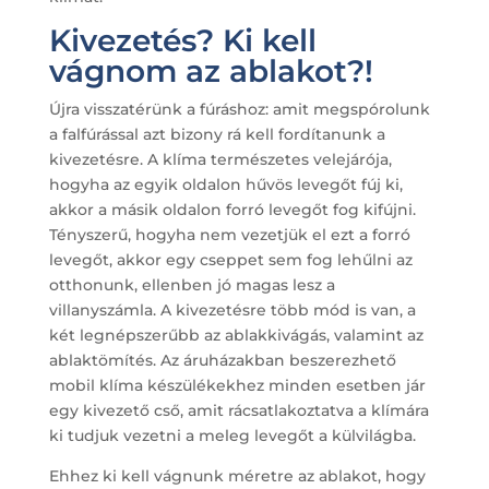
Kivezetés? Ki kell
vágnom az ablakot?!
Újra visszatérünk a fúráshoz: amit megspórolunk
a falfúrással azt bizony rá kell fordítanunk a
kivezetésre. A klíma természetes velejárója,
hogyha az egyik oldalon hűvös levegőt fúj ki,
akkor a másik oldalon forró levegőt fog kifújni.
Tényszerű, hogyha nem vezetjük el ezt a forró
levegőt, akkor egy cseppet sem fog lehűlni az
otthonunk, ellenben jó magas lesz a
villanyszámla. A kivezetésre több mód is van, a
két legnépszerűbb az ablakkivágás, valamint az
ablaktömítés. Az áruházakban beszerezhető
mobil klíma készülékekhez minden esetben jár
egy kivezető cső, amit rácsatlakoztatva a klímára
ki tudjuk vezetni a meleg levegőt a külvilágba.
Ehhez ki kell vágnunk méretre az ablakot, hogy