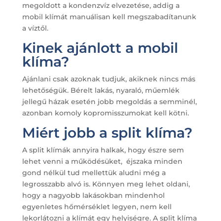
megoldott a kondenzvíz elvezetése, addig a
mobil klímát manuálisan kell megszabadítanunk
a víztől.
Kinek ajánlott a mobil
klíma?
Ajánlani csak azoknak tudjuk, akiknek nincs más
lehetőségük. Bérelt lakás, nyaraló, műemlék
jellegű házak esetén jobb megoldás a semminél,
azonban komoly kopromisszumokat kell kötni.
Miért jobb a split klíma?
A split klímák annyira halkak, hogy észre sem
lehet venni a működésüket, éjszaka minden
gond nélkül tud mellettük aludni még a
legrosszabb alvó is. Könnyen meg lehet oldani,
hogy a nagyobb lakásokban mindenhol
egyenletes hőmérséklet legyen, nem kell
lekorlátozni a klímát egy helyiségre. A split klíma