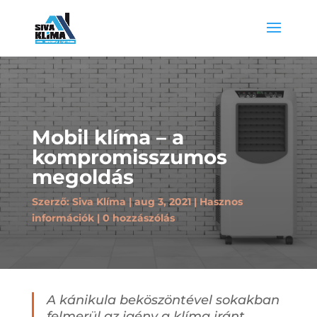
Mobil klíma – a
kompromisszumos
megoldás
Szerző:
Siva Klíma
aug 3, 2021
Hasznos
információk
0 hozzászólás
A kánikula beköszöntével sokakban
felmerül az igény a klíma iránt,