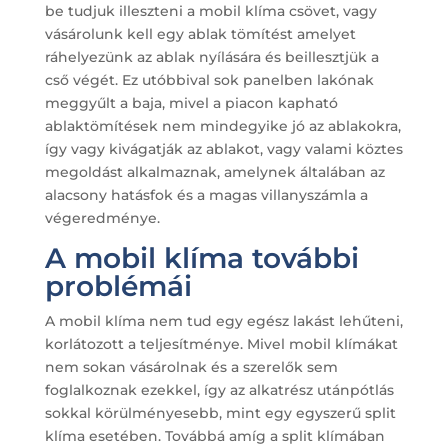
be tudjuk illeszteni a mobil klíma csövet, vagy
vásárolunk kell egy ablak tömítést amelyet
ráhelyezünk az ablak nyílására és beillesztjük a
cső végét. Ez utóbbival sok panelben lakónak
meggyűlt a baja, mivel a piacon kapható
ablaktömítések nem mindegyike jó az ablakokra,
így vagy kivágatják az ablakot, vagy valami köztes
megoldást alkalmaznak, amelynek általában az
alacsony hatásfok és a magas villanyszámla a
végeredménye.
A mobil klíma további
problémái
A mobil klíma nem tud egy egész lakást lehűteni,
korlátozott a teljesítménye. Mivel mobil klímákat
nem sokan vásárolnak és a szerelők sem
foglalkoznak ezekkel, így az alkatrész utánpótlás
sokkal körülményesebb, mint egy egyszerű split
klíma esetében. Továbbá amíg a split klímában