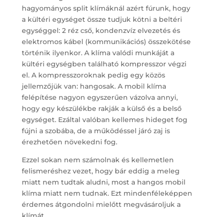
hagyományos split klímáknál azért fúrunk, hogy
a kültéri egységet össze tudjuk kötni a beltéri
egységgel: 2 réz cső, kondenzvíz elvezetés és
elektromos kábel (kommunikációs) összekötése
történik ilyenkor. A klíma valódi munkáját a
kültéri egységben található kompresszor végzi
el. A kompresszoroknak pedig egy közös
jellemzőjük van: hangosak. A mobil klíma
felépítése nagyon egyszerűen vázolva annyi,
hogy egy készülékbe rakják a külső és a belső
egységet. Ezáltal valóban kellemes hideget fog
fújni a szobába, de a működéssel járó zaj is
érezhetően növekedni fog.
Ezzel sokan nem számolnak és kellemetlen
felismeréshez vezet, hogy bár eddig a meleg
miatt nem tudtak aludni, most a hangos mobil
klíma miatt nem tudnak. Ezt mindenféleképpen
érdemes átgondolni mielőtt megvásároljuk a
klímát.