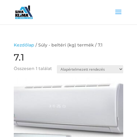
Kezdőlap
/ Súly - beltéri (kg) termék / 7.1
7.1
Összesen 1 találat