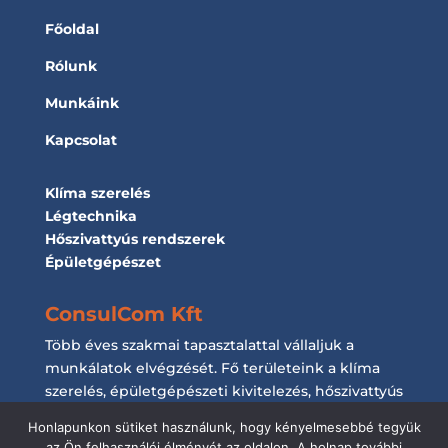
Főoldal
Rólunk
Munkáink
Kapcsolat
Klíma szerelés
Légtechnika
Hőszivattyús rendszerek
Épületgépészet
ConsulCom Kft
Több éves szakmai tapasztalattal vállaljuk a
munkálatok elvégzését. Fő területeink a klíma
szerelés, épületgépészeti kivitelezés, hőszivattyús
rendszerek kiépítése és a légtechnikai
Honlapunkon sütiket használunk, hogy kényelmesebbé tegyük
munkálatok elvégzése.
az Ön felhasználói élményét az oldalon. A holnap további